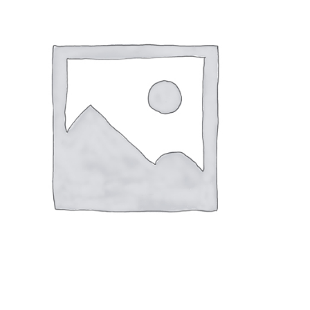
Les cours de danse africaine à Paris
Le cours d'essai
La pédagogie
Les tarifs
Offres entreprises
Le CD : Percussion et danse africaines
Stages
Nos stages de danse africaine
Association Dooplé
À propos de nous
Une approche multidisciplinaire