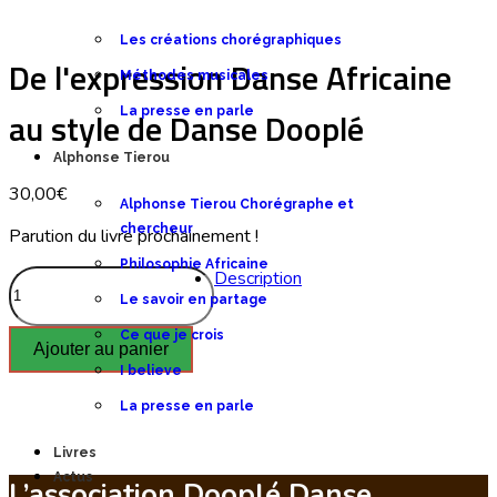
Les expositions
Les créations chorégraphiques
De l'expression Danse Africaine
Méthodes musicales
au style de Danse Dooplé
La presse en parle
Alphonse Tierou
30,00€
Alphonse Tierou Chorégraphe et
chercheur
Parution du livre prochainement !
Philosophie Africaine
Description
Le savoir en partage
Ce que je crois
I believe
La presse en parle
Livres
Actus
L’association Dooplé Danse