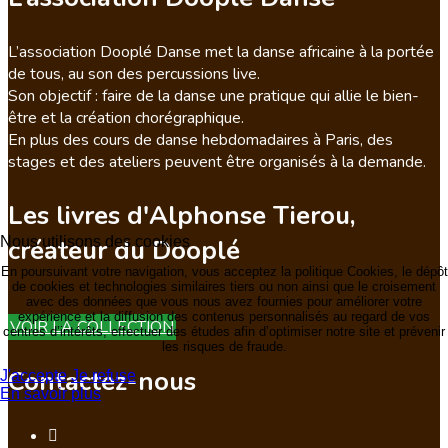
L’association Dooplé Danse met la danse africaine à la portée
de tous, au son des percussions live.
Son objectif : faire de la danse une pratique qui allie le bien-
être et la création chorégraphique.
En plus des cours de danse hebdomadaires à Paris, des
stages et des ateliers peuvent être organisés à la demande.
Les livres d'Alphonse Tierou,
Nous utilisons des cookies
créateur du Dooplé
En poursuivant votre navigation, vous acceptez la politique Cookies, le dépôt
de cookies et technologies similaires tiers ou non ainsi que le croisement
avec des données que vous nous avez fournies pour améliorer votre
expérience et la diffusion des contenus personnalisés au regard de vos
VOIR LA COLLECTION
centres d’intérêts, effectuer des études afin d’optimiser notre site et prévenir
les risques de fraude.
Contactez-nous
J'accepte
Je refuse
En savoir plus